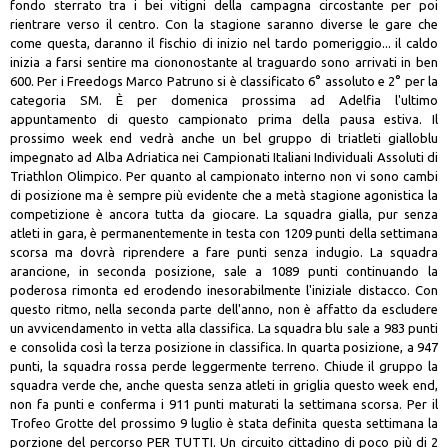
fondo sterrato tra i bei vitigni della campagna circostante per poi
rientrare verso il centro. Con la stagione saranno diverse le gare che
come questa, daranno il fischio di inizio nel tardo pomeriggio... il caldo
inizia a farsi sentire ma ciononostante al traguardo sono arrivati in ben
600. Per i Freedogs Marco Patruno si è classificato 6° assoluto e 2° per la
categoria SM. È per domenica prossima ad Adelfia l'ultimo
appuntamento di questo campionato prima della pausa estiva. Il
prossimo week end vedrà anche un bel gruppo di triatleti gialloblu
impegnato ad Alba Adriatica nei Campionati Italiani Individuali Assoluti di
Triathlon Olimpico. Per quanto al campionato interno non vi sono cambi
di posizione ma è sempre più evidente che a metà stagione agonistica la
competizione è ancora tutta da giocare. La squadra gialla, pur senza
atleti in gara, è permanentemente in testa con 1209 punti della settimana
scorsa ma dovrà riprendere a fare punti senza indugio. La squadra
arancione, in seconda posizione, sale a 1089 punti continuando la
poderosa rimonta ed erodendo inesorabilmente l'iniziale distacco. Con
questo ritmo, nella seconda parte dell'anno, non è affatto da escludere
un avvicendamento in vetta alla classifica. La squadra blu sale a 983 punti
e consolida così la terza posizione in classifica. In quarta posizione, a 947
punti, la squadra rossa perde leggermente terreno. Chiude il gruppo la
squadra verde che, anche questa senza atleti in griglia questo week end,
non fa punti e conferma i 911 punti maturati la settimana scorsa. Per il
Trofeo Grotte del prossimo 9 luglio è stata definita questa settimana la
porzione del percorso PER TUTTI. Un circuito cittadino di poco più di 2