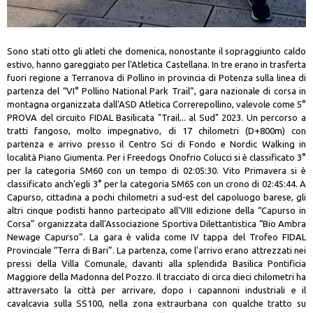
Sono stati otto gli atleti che domenica, nonostante il sopraggiunto caldo
estivo, hanno gareggiato per l'Atletica Castellana. In tre erano in trasferta
fuori regione a Terranova di Pollino in provincia di Potenza sulla linea di
partenza del “VI° Pollino National Park Trail”, gara nazionale di corsa in
montagna organizzata dall'ASD Atletica Correrepollino, valevole come 5°
PROVA del circuito FIDAL Basilicata "Trail... al Sud" 2023. Un percorso a
tratti fangoso, molto impegnativo, di 17 chilometri (D+800m) con
partenza e arrivo presso il Centro Sci di Fondo e Nordic Walking in
località Piano Giumenta. Per i Freedogs Onofrio Colucci si è classificato 3°
per la categoria SM60 con un tempo di 02:05:30. Vito Primavera si è
classificato anch'egli 3° per la categoria SM65 con un crono di 02:45:44. A
Capurso, cittadina a pochi chilometri a sud-est del capoluogo barese, gli
altri cinque podisti hanno partecipato all'VIII edizione della “Capurso in
Corsa” organizzata dall'Associazione Sportiva Dilettantistica “Bio Ambra
Newage Capurso”. La gara è valida come IV tappa del Trofeo FIDAL
Provinciale “Terra di Bari”. La partenza, come l'arrivo erano attrezzati nei
pressi della Villa Comunale, davanti alla splendida Basilica Pontificia
Maggiore della Madonna del Pozzo. Il tracciato di circa dieci chilometri ha
attraversato la città per arrivare, dopo i capannoni industriali e il
cavalcavia sulla SS100, nella zona extraurbana con qualche tratto su