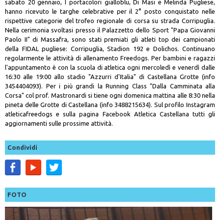
sabato 20 gennaio, I portacolori gialloblu, Di Masi e Melinda Pugliese,
hanno ricevuto le targhe celebrative per il 2° posto conquistato nelle
rispettive categorie del trofeo regionale di corsa su strada Corripuglia.
Nella cerimonia svoltasi presso il Palazzetto dello Sport "Papa Giovanni
Paolo II" di Massafra, sono stati premiati gli atleti top dei campionati
della FIDAL pugliese: Corripuglia, Stadion 192 e Dolichos. Continuano
regolarmente le attività di allenamento Freedogs. Per bambini e ragazzi
l'appuntamento è con la scuola di atletica ogni mercoledì e venerdì dalle
16:30 alle 19:00 allo stadio "Azzurri d'Italia" di Castellana Grotte (info
3454404093). Per i più grandi la Running Class "Dalla Camminata alla
Corsa" col prof. Mastronardi si tiene ogni domenica mattina alle 8:30 nella
pineta delle Grotte di Castellana (info 3488215634). Sul profilo Instagram
atleticafreedogs e sulla pagina Facebook Atletica Castellana tutti gli
aggiornamenti sulle prossime attività.
Condividi
FOTO