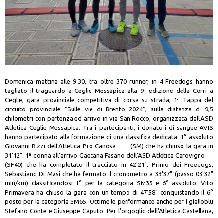
Domenica mattina alle 9:30, tra oltre 370 runner, in 4 Freedogs hanno
tagliato il traguardo a Ceglie Messapica alla 9ª edizione della Corri a
Ceglie, gara provinciale competitiva di corsa su strada, 1ª Tappa del
circuito provinciale “Sulle vie di Brento 2024”, sulla distanza di 9,5
chilometri con partenza ed arrivo in via San Rocco, organizzata dall'ASD
Atletica Ceglie Messapica. Tra i partecipanti, i donatori di sangue AVIS
hanno partecipato alla formazione di una classifica dedicata. 1° assoluto
Giovanni Rizzi dell'Atletica Pro Canosa (SM) che ha chiuso la gara in
31'12". 1ª donna all'arrivo Gaetana Fasano dell'ASD Atletica Carovigno
(SF40) che ha completato il tracciato in 42'21". Primo dei Freedogs,
Sebastiano Di Masi che ha fermato il cronometro a 33'37" (passo 03'32"
min/km) classificandosi 1° per la categoria SM35 e 6° assoluto. Vito
Primavera ha chiuso la gara con un tempo di 47'58" conquistando il 6°
posto per la categoria SM65. Ottime le performance anche per i gialloblu
Stefano Conte e Giuseppe Caputo. Per l'orgoglio dell'Atletica Castellana,