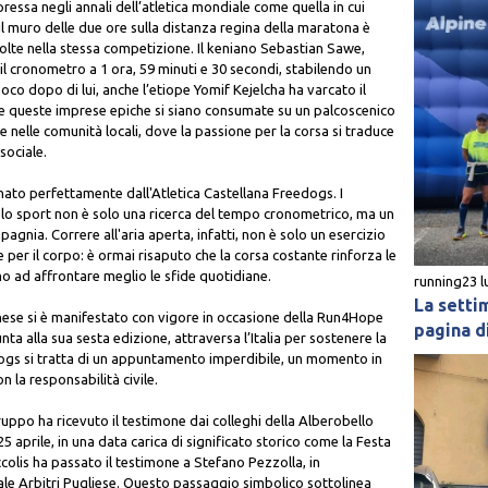
essa negli annali dell’atletica mondiale come quella in cui
 il muro delle due ore sulla distanza regina della maratona è
volte nella stessa competizione. Il keniano Sebastian Sawe,
il cronometro a 1 ora, 59 minuti e 30 secondi, stabilendo un
co dopo di lui, anche l’etiope Yomif Kejelcha ha varcato il
ne queste imprese epiche si siano consumate su un palcoscenico
he nelle comunità locali, dove la passione per la corsa si traduce
sociale.
rnato perfettamente dall'Atletica Castellana Freedogs. I
 lo sport non è solo una ricerca del tempo cronometrico, ma un
gnia. Correre all'aria aperta, infatti, non è solo un esercizio
 per il corpo: è ormai risaputo che la corsa costante rinforza le
o ad affrontare meglio le sfide quotidiane.
running
23 l
La setti
anese si è manifestato con vigore in occasione della Run4Hope
pagina di
ta alla sua sesta edizione, attraversa l’Italia per sostenere la
eedogs si tratta di un appuntamento imperdibile, un momento in
n la responsabilità civile.
 gruppo ha ricevuto il testimone dai colleghi della Alberobello
5 aprile, in una data carica di significato storico come la Festa
ccolis ha passato il testimone a Stefano Pezzolla, in
e Arbitri Pugliese. Questo passaggio simbolico sottolinea