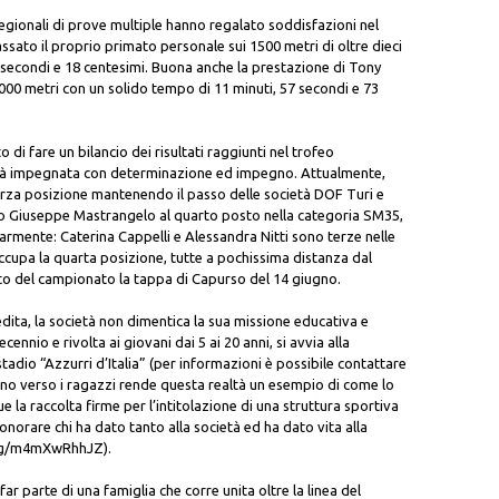
egionali di prove multiple hanno regalato soddisfazioni nel
to il proprio primato personale sui 1500 metri di oltre dieci
 secondi e 18 centesimi. Buona anche la prestazione di Tony
 3000 metri con un solido tempo di 11 minuti, 57 secondi e 73
 di fare un bilancio dei risultati raggiunti nel trofeo
ietà impegnata con determinazione ed impegno. Attualmente,
erza posizione mantenendo il passo delle società DOF Turi e
ono Giuseppe Mastrangelo al quarto posto nella categoria SM35,
olarmente: Caterina Cappelli e Alessandra Nitti sono terze nelle
occupa la quarta posizione, tutte a pochissima distanza dal
 del campionato la tappa di Capurso del 14 giugno.
ita, la società non dimentica la sua missione educativa e
ecennio e rivolta ai giovani dai 5 ai 20 anni, si avvia alla
tadio “Azzurri d’Italia” (per informazioni è possibile contattare
egno verso i ragazzi rende questa realtà un esempio di come lo
la raccolta firme per l’intitolazione di una struttura sportiva
onorare chi ha dato tanto alla società ed ha dato vita alla
c.org/m4mXwRhhJZ).
far parte di una famiglia che corre unita oltre la linea del