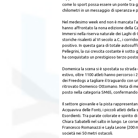
come lo sport possa essere un ponte tra ge
chilometri in un messaggio di speranza e 
Nel medesimo week end non è mancata l'atti
hanno affrontato la nona edizione della Cas
Immersi nella riserva naturale dei Laghi 
storiche risalenti al VI secolo a.C., i corri
positivo. In questa gara di totale autosuffi
Pellegrini, la cui crescita costante è sotto 
ha conquistato un prestigioso terzo posto n
Domenica la scena si è spostata su strada 
estivo, oltre 1100 atleti hanno percorso i 
dei Freedogs a tagliare il traguardo con u
ritrovato Domenico Ottomano. Nota di mer
posto nella categoria SM65, confermando l
Il settore giovanile e la pista rappresentan
Acquaviva delle Fonti, i piccoli atleti del
Esordienti. Tra parate colorate e spirito di
Chiara Sabatelli nel salto in lungo. Le cor
Francesco Romanazzi e Layla Leone (200 me
società nei 50 metri ostacoli.