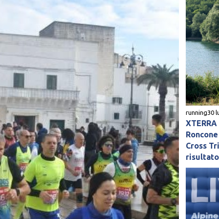
running
30 l
XTERRA L
Roncone 
Cross Tri
risultat