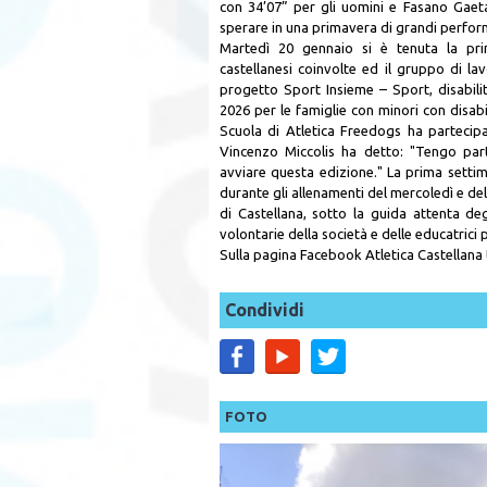
con 34’07” per gli uomini e Fasano Gaet
sperare in una primavera di grandi perfo
Martedì 20 gennaio si è tenuta la pri
castellanesi coinvolte ed il gruppo di l
progetto Sport Insieme – Sport, disabili
2026 per le famiglie con minori con disabil
Scuola di Atletica Freedogs ha partecipat
Vincenzo Miccolis ha detto: "Tengo part
avviare questa edizione." La prima settima
durante gli allenamenti del mercoledì e del 
di Castellana, sotto la guida attenta deg
volontarie della società e delle educatrici 
Sulla pagina Facebook Atletica Castellana tu
Condividi
FOTO