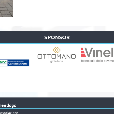
SPONSOR
reedogs
'associazione