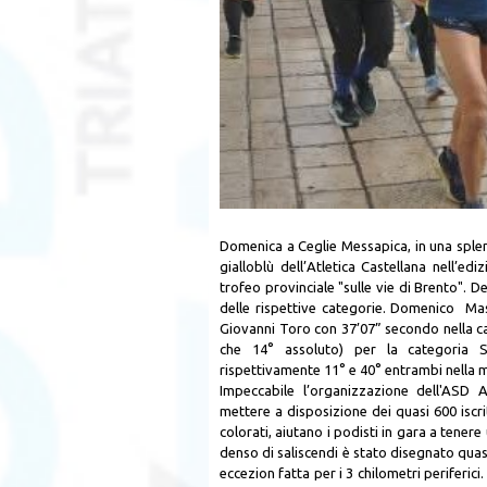
Domenica a Ceglie Messapica, in una splen
gialloblù dell’Atletica Castellana nell’e
trofeo provinciale "sulle vie di Brento". 
delle rispettive categorie. Domenico Ma
Giovanni Toro con 37’07” secondo nella c
che 14° assoluto) per la categoria 
rispettivamente 11° e 40° entrambi nella
Impeccabile l’organizzazione dell'ASD 
mettere a disposizione dei quasi 600 iscritt
colorati, aiutano i podisti in gara a tenere
denso di saliscendi è stato disegnato quasi
eccezion fatta per i 3 chilometri periferic