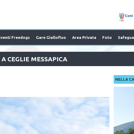
Eventi Freedogs
Gare Giallofluo
Area Privata
Foto
Safegua
 A CEGLIE MESSAPICA
NELLA C