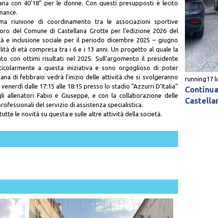
ana con 40’18” per le donne. Con questi presupposti è lecito
rmance.
ma riunione di coordinamento tra le associazioni sportive
avoro del Comune di Castellana Grotte per l'edizione 2026 del
tà e inclusione sociale per il periodo dicembre 2025 – giugno
ità di età compresa tra i 6 e i 13 anni. Un progetto al quale la
o con ottimi risultati nel 2025. Sull'argomento il presidente
icolarmente a questa iniziativa e sono orgoglioso di poter
na di febbraio vedrà l'inizio delle attività che si svolgeranno
running
17 l
venerdì dalle 17:15 alle 18:15 presso lo stadio “Azzurri D’Italia”
Continua 
li allenatori Fabio e Giuseppe, e con la collaborazione delle
Castella
professionali del servizio di assistenza specialistica.
tte le novità su questa e sulle altre attività della società.