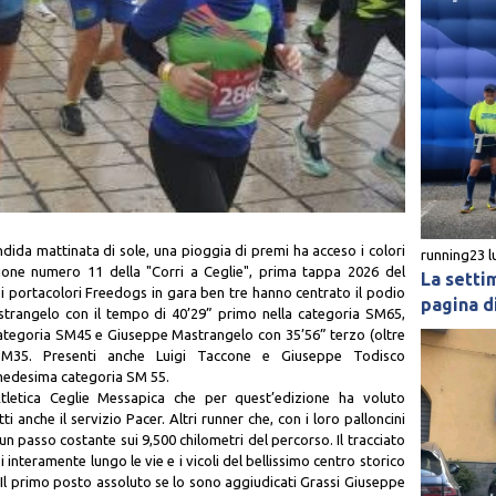
dida mattinata di sole, una pioggia di premi ha acceso i colori
running
23 l
dizione numero 11 della "Corri a Ceglie", prima tappa 2026 del
La setti
Dei portacolori Freedogs in gara ben tre hanno centrato il podio
pagina di
strangelo con il tempo di 40’29” primo nella categoria SM65,
ategoria SM45 e Giuseppe Mastrangelo con 35’56” terzo (oltre
SM35. Presenti anche Luigi Taccone e Giuseppe Todisco
 medesima categoria SM 55.
Atletica Ceglie Messapica che per quest’edizione ha voluto
i anche il servizio Pacer. Altri runner che, con i loro palloncini
 un passo costante sui 9,500 chilometri del percorso. Il tracciato
 interamente lungo le vie e i vicoli del bellissimo centro storico
i. Il primo posto assoluto se lo sono aggiudicati Grassi Giuseppe